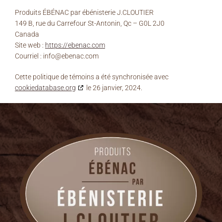
Produits ÉBÉNAC par ébénisterie J.CLOUTIER
149 B, rue du Carrefour St-Antonin, Qc – G0L 2J0
Canada
Site web :
https://ebenac.com
Courriel :
info@
ebenac.com
Cette politique de témoins a été synchronisée avec
cookiedatabase.org
le 26 janvier, 2024.