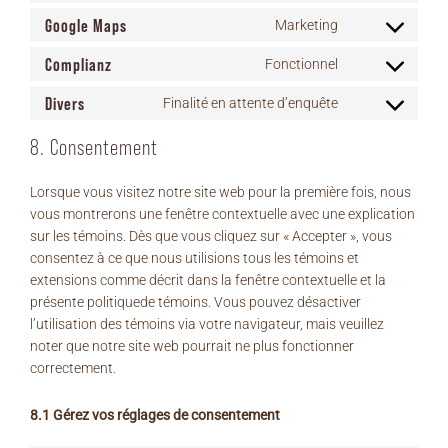
service
to
Google Maps
wordpress
Marketing
Consent
service
to
Complianz
litespeed
Fonctionnel
Consent
service
to
Divers
google-
Finalité en attente d’enquête
Consent
service
maps
to
complianz
8. Consentement
service
divers
Lorsque vous visitez notre site web pour la première fois, nous
vous montrerons une fenêtre contextuelle avec une explication
sur les témoins. Dès que vous cliquez sur « Accepter », vous
consentez à ce que nous utilisions tous les témoins et
extensions comme décrit dans la fenêtre contextuelle et la
présente politiquede témoins. Vous pouvez désactiver
l’utilisation des témoins via votre navigateur, mais veuillez
noter que notre site web pourrait ne plus fonctionner
correctement.
8.1 Gérez vos réglages de consentement