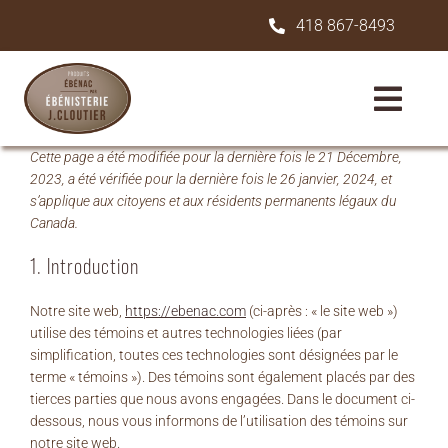
Skip
418 867-8493
to
content
Toggle
Navigat
Cette page a été modifiée pour la dernière fois le 21 Décembre,
2023, a été vérifiée pour la dernière fois le 26 janvier, 2024, et
À propos
s’applique aux citoyens et aux résidents permanents légaux du
Canada.
Produits
1. Introduction
Notre site web,
https://ebenac.com
(ci-après : « le site web »)
Soumission et achat
utilise des témoins et autres technologies liées (par
simplification, toutes ces technologies sont désignées par le
terme « témoins »). Des témoins sont également placés par des
Support technique
tierces parties que nous avons engagées. Dans le document ci-
dessous, nous vous informons de l’utilisation des témoins sur
notre site web.